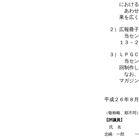
における介護
あわせて、当
果を広くＬＰ
２）広報冊子
当センターの
１３－２０１
３）ＬＰＧＣ
当センターの
回制作し、賛
なお、本レポ
マガジン化
平成２６年８月
（敬称略、順不同
【評議員】
氏 名
北嶋 一郎