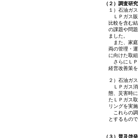
（２）調査研究
１）石油ガス
ＬＰガス販売
比較を含む結
の課題や問題
ました。
また、家庭用
両の管理・運行
に向けた取組
さらにＬＰガ
経営改善策を
２）石油ガス
ＬＰガス消費
態、災害時に
たＬＰガス取
リングを実施
これらの調査
とするもので
（３）普及啓発