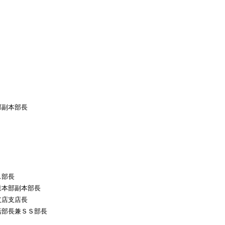
部副本部長
ス部長
業本部副本部長
支店支店長
括部長兼ＳＳ部長