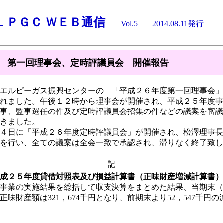
ＬＰＧＣ ＷＥＢ通信
Vol.5
2014.08.11発行
 第一回理事会、定時評議員会 開催報告
エルピーガス振興センターの 「平成２６年度第一回理事会」
れました。午後１２時から理事会が開催され、平成２５年度事
事、監事選任の件及び定時評議員会招集の件などの議案を審議
きました。
４日に「平成２６年度定時評議員会」が開催され、松澤理事長
を行い、全ての議案は全会一致で承認され、滞りなく終了致し
記
成２５年度貸借対照表及び損益計算書（正味財産増減計算書）
業の実施結果を総括して収支決算をまとめた結果、当期末（平
正味財産額は321，674千円となり、前期末より52，547千円