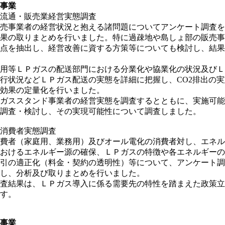
事業
流通・販売業経営実態調査
事業者の経営状況と抱える諸問題についてアンケート調査を
果の取りまとめを行いました。特に過疎地や島しょ部の販売事
点を抽出し、経営改善に資する方策等についても検討し、結果
等ＬＰガスの配送部門における分業化や協業化の状況及びＬ
状況などＬＰガス配送の実態を詳細に把握し、CO2排出の実
効果の定量化を行いました。
ススタンド事業者の経営実態を調査するとともに、実施可能
調査・検討し、その実現可能性について調査しました。
消費者実態調査
者（家庭用、業務用）及びオール電化の消費者対し、エネル
おけるエネルギー源の確保、ＬＰガスの特徴や各エネルギーの
引の適正化（料金・契約の透明性）等について、アンケート調
し、分析及び取りまとめを行いました。
結果は、ＬＰガス導入に係る需要先の特性を踏まえた政策立
す。
事業