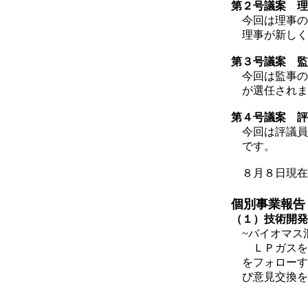
第２号議案 理
今回は理事の
理事が新しく
第３号議案 監
今回は監事の
が選任されま
第４号議案 評
今回は評議員
です。
８月８日現在
個別事業報告
（１）技術開発
~バイオマス
ＬＰガスを混
をフォローす
び意見交換を