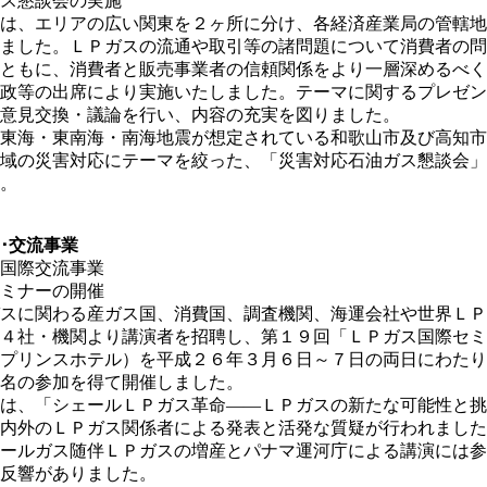
懇談会の実施
リアの広い関東を２ヶ所に分け、各経済産業局の管轄地
た。ＬＰガスの流通や取引等の諸問題について消費者の問
に、消費者と販売事業者の信頼関係をより一層深めるべく
の出席により実施いたしました。テーマに関するプレゼン
交換・議論を行い、内容の充実を図りました。
東南海・南海地震が想定されている和歌山市及び高知市
災害対応にテーマを絞った、「災害対応石油ガス懇談会」
。
･交流事業
国際交流事業
ナーの開催
わる産ガス国、消費国、調査機関、海運会社や世界ＬＰ
・機関より講演者を招聘し、第１９回「ＬＰガス国際セミ
ンスホテル）を平成２６年３月６日～７日の両日にわたり
参加を得て開催しました。
シェールＬＰガス革命――ＬＰガスの新たな可能性と挑
のＬＰガス関係者による発表と活発な質疑が行われました
ガス随伴ＬＰガスの増産とパナマ運河庁による講演には参
響がありました。