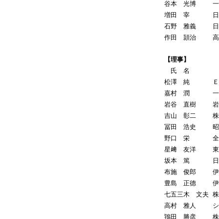
谷本 光博
増田 宰
石野 雅義
作田 頴治
【理事】
氏 名
松澤 純
嘉村 潤
岩谷 直樹
吉山 彰二
冨田 浩史
野口 栄
星﨑 友洋
坂本 篤
布施 俊郎
豊島 正德
七五三木 文夫
高村 雅人
鴇田 勝彦
株