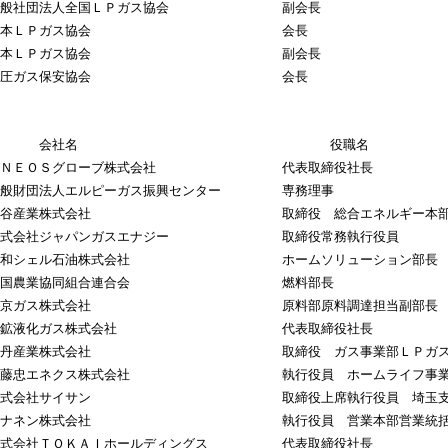
一般社団法人全国ＬＰガス協会
副会長
日本ＬＰガス協会
会長
日本ＬＰガス協会
副会長
高圧ガス保安協会
会長
会社名
役職名
ＥＮＥＯＳグローブ株式会社
代表取締役社長
一般財団法人エルピーガス振興センター
専務理事
岩谷産業株式会社
取締役 総合エネルギー本
株式会社ジャパンガスエナジー
取締役常務執行役員
昭和シェル石油株式会社
ホームソリューション部長
全国農業協同組合連合会
燃料部長
東京ガス株式会社
原料部原料調達担当副部長
日鉱液化ガス株式会社
代表取締役社長
伊丹産業株式会社
取締役 ガス事業部ＬＰガ
伊藤忠エネクス株式会社
執行役員 ホームライフ事
株式会社サイサン
取締役上席執行役員 埼玉
シナネン株式会社
執行役員 営業本部営業統
式会社ＴＯＫＡＩホールディングス
代表取締役社長