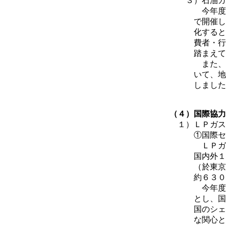
３）石油ガス
今年度は、エ
で開催しまし
化するととも
費者・行政等
踏まえて意見
また、東海・
いて、地域の
しました
（４）国際協力
１）ＬＰガス
①国際セミ
ＬＰガスに関
国内外１４社
（於東京プリ
約６３０名の
今年度は、「
とし、国内外
国のシェール
な関心と反