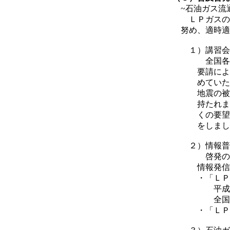
~石油ガス流
ＬＰガスの取
努め、適時適
１）講習会
全国各地の消
要請によりＬ
めていただく
地震の被害想
持たれました
くの要望があ
をしまし
２）情報普
啓発のための
情報発信を
・「ＬＰガス
平成２５年
全国約６,０
・「ＬＰガス