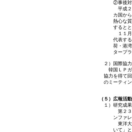
②事後対
平成２５年９
カ国から約２
熱心な質疑応
するとともに
１１月、米国
代表するエン
荷・港湾施設
タープライ
２）国際協力
韓国ＬＰガス
協力を得て回
のミーティン
（５）広報活動
１）研究成果
第２３回研究
ンファレンス
東洋大学／石
いて」と題す