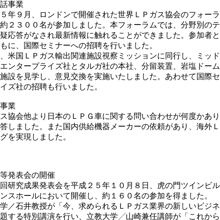
話事業
月、ロンドンで開催された世界ＬＰガス協会のフォーラ
３００名が参加しました。本フォーラムでは、分野別のテ
答がなされ最新情報に触れることができました。参加者と
、国際セミナーへの招聘を行いました。
ＬＰガス輸出関連施設視察ミッションに同行し、ミッド
タープライズ社とタルガ社の本社、分留装置、岩塩ドーム
を見学し、意見交換を実施いたしました。あわせて国際セ
ズ社の招聘も行いました。
事業
協会他より日本のＬＰＧ車に関する問い合わせが何度かあり
答しました。また国内供給機器メーカーの依頼があり、海外Ｌ
グを実現しました。
等発表会の開催
成果発表会を平成２５年１０月８日、虎の門ツインビル
ホールにおいて開催し、約１６０名の参加を得ました。
井教授が「今、求められるＬＰガス業界の新しいビジネ
る特別講演を行い、立教大学╱山崎兼任講師が「これから