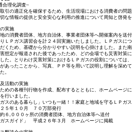
通合理化調査~
引の適正化を確保するため、生活現場における消費者の問題
切な情報の提供と安全安心な利用の推進について周知と啓発を
の実施
費者団体、地方自治体、事業者団体等へ開催案内を送付
Ｐガス講習会を計２４回実施いたしました。ＬＰガスにつ
ため、基礎から分かりやすい説明を心掛けました。また南
定が報道された後であったため、どの会場でも災害対策に
。とりわけ災害対策におけるＬＰガスの役割については、
ったことから、写真、ＰＰ等を用いて説明し理解を深めて
た。
及活動の実施
各種刊行物を作成、配布するとともに、ホームページに
行いました。
のある暮らし」いつも一緒！！家庭と地域を守るＬＰガス
１０月 ７０万部発行
００ヶ所の消費者団体、地方自治体等へ送付
ガイド」 平成２６年３月 ホームページに掲載