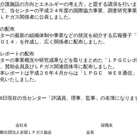
施設の方向とエネルギーの考え方」と題する講演を行いま
センターの平成２４年度の国際協力事業、調査研究事業
ガス関係者に公表しました。
の配布
最新の組織体制や事業などの状況を紹介する広報冊子「
４」を作成し、広く関係者に配布しました。
レポートの配布
事業概況や研究成果などを取りまとめた「ＬＰＧＣレポ
助会員及びＬＰガス関連団体等に配布しました。
ートは平成２６年４月からは「ＬＰＧＣ ＷＥＢ通信」
いたしました。
8日現在の当センター「評議員、理事、監事」の名簿になりま
）
会社名
役職名
一般社団法人全国ＬＰガス協会
会長