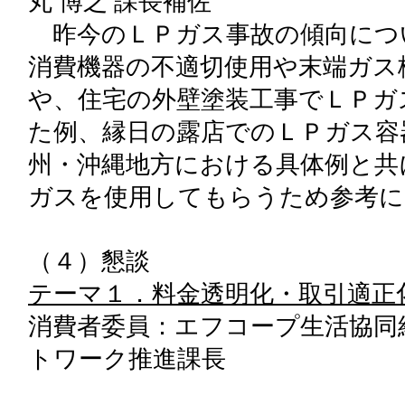
丸 博之 課長補佐
昨今のＬＰガス事故の傾向につ
消費機器の不適切使用や末端ガス
や、住宅の外壁塗装工事でＬＰガ
た例、縁日の露店でのＬＰガス容
州・沖縄地方における具体例と共
ガスを使用してもらうため参考に
（４）懇談
テーマ１．料金透明化・取引適正
消費者委員：エフコープ生活協同
トワーク推進課長
（北九州