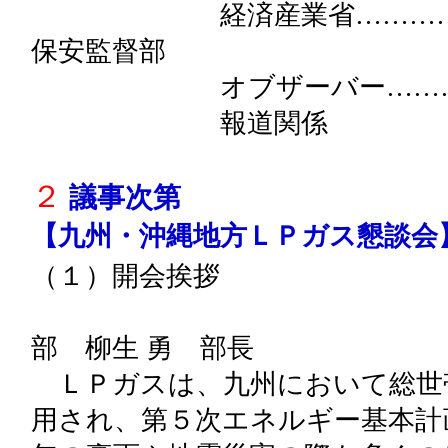
経済産業省…………経済産
保安監督部
オブザーバー………ＬＰ
報道関係
２
議事次第
【九州・沖縄地方ＬＰガス懇談会
（１）開会挨拶
九州経済産業局
部 柳生 勇 部長
ＬＰガスは、九州において総世
用され、第５次エネルギー基本計