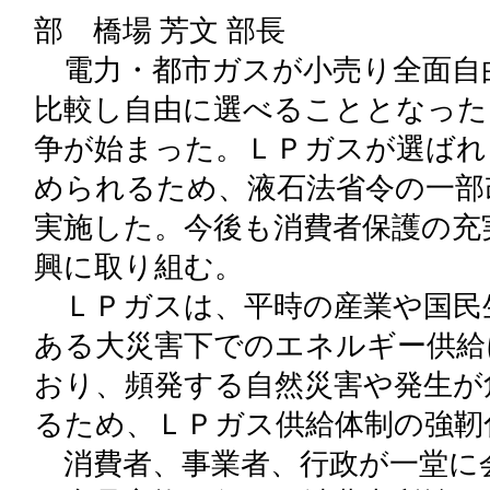
部 橋場 芳文 部長
電力・都市ガスが小売り全面自
比較し自由に選べることとなった
争が始まった。ＬＰガスが選ばれ
められるため、液石法省令の一部
実施した。今後も消費者保護の充
興に取り組む。
ＬＰガスは、平時の産業や国民
ある大災害下でのエネルギー供給
おり、頻発する自然災害や発生が
るため、ＬＰガス供給体制の強靭
消費者、事業者、行政が一堂に