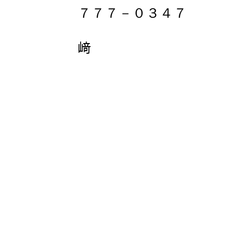
７７７－０３４７
広報室 中
﨑