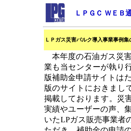
ＬＰＧＣ ＷＥＢ
ＬＰガス災害バルク導入事業事例集
本年度の石油ガス災害
業も当センターが執り
版補助金申請サイトは
版のサイトにおきまし
掲載しております。災
実績やユーザーの声、
いたLPガス販売事業者
ただき、補助金の申請