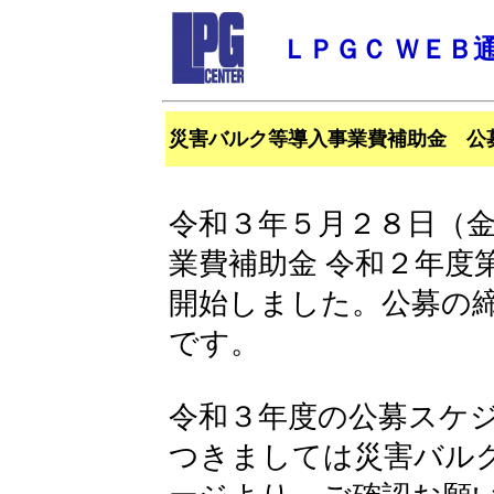
ＬＰＧＣ ＷＥＢ
災害バルク等導入事業費補助金 公
令和３年５月２８日（
業費補助金 令和２年度
開始しました。公募の
です。
令和３年度の公募スケ
つきましては災害バル