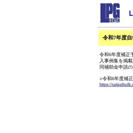
令和7年度
令和6年度補正
入事例集を掲載
同補助金申請の
○令和6年度補
https://saigaibul