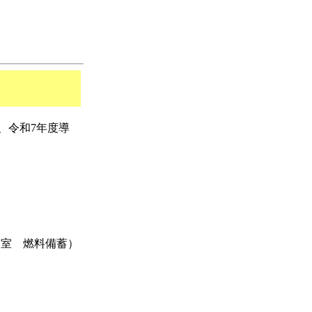
、令和7年度導
業室 燃料備蓄）